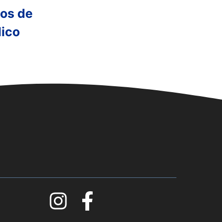
os de
ico