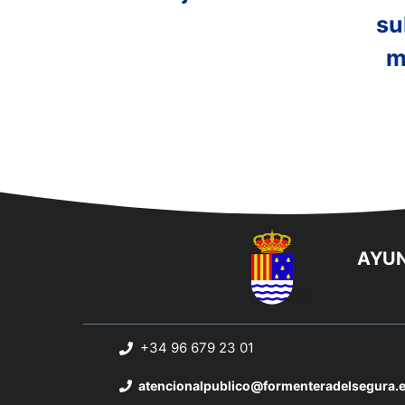
su
m
AYUN
+34 96 679 23 01
atencionalpublico@formenteradelsegura.