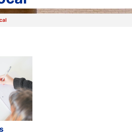
cal
s