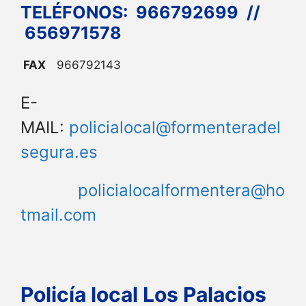
TELÉFONOS: 966792699 //
656971578
FAX
966792143
E-
MAIL:
policialocal@formenteradel
segura.es
policialocalformentera@ho
tmail.com
Policía local Los Palacios