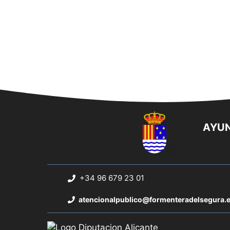
AYUN
+34 96 679 23 01
atencionalpublico@formenteradelsegura.