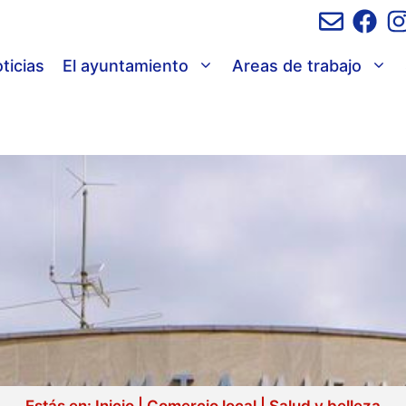
ticias
El ayuntamiento
Areas de trabajo
Estás en:
Inicio
|
Comercio local
|
Salud y belleza