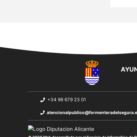
AYUN
+34 96 679 23 01
atencionalpublico@formenteradelsegura.