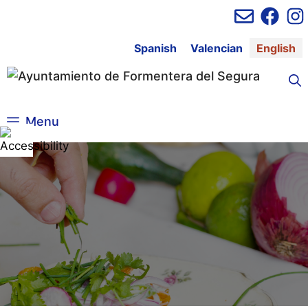
Skip
to
content
Spanish
Valencian
English
Menu