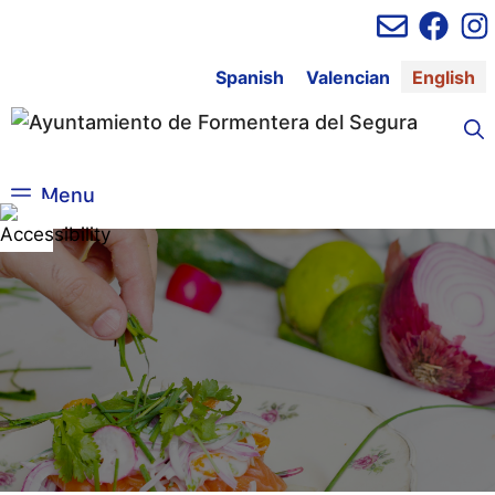
Skip
to
content
Spanish
Valencian
English
Menu