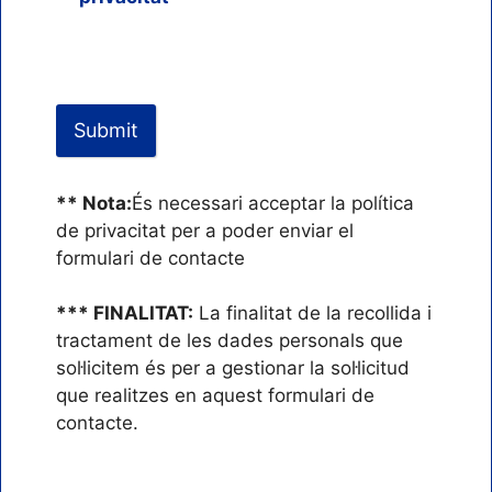
política
NIE
població
seu
de
telèfon
privacitat
mòbil
per
a
Submit
Prema
poder
el
enviar
botó
** Nota:
És necessari acceptar la política
el
per
de privacitat per a poder enviar el
formulari
a
formulari de contacte
enviar
el
*** FINALITAT:
La finalitat de la recollida i
formulari
tractament de les dades personals que
sol·licitem és per a gestionar la sol·licitud
que realitzes en aquest formulari de
contacte.