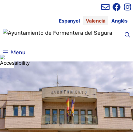
Vés
al
contingut
Espanyol
Valencià
Anglès
Menu