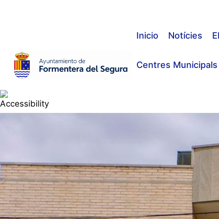
Vés
al
contingut
Inicio
Notícies
E
Centres Municipals