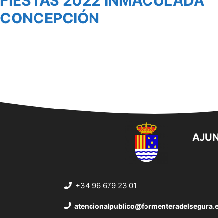
FIESTAS 2022 INMACULADA
CONCEPCIÓN
AJUN
+34 96 679 23 01
atencionalpublico@formenteradelsegura.