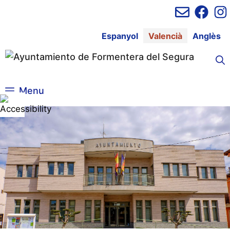
Vés
al
contingut
Espanyol
Valencià
Anglès
Menu