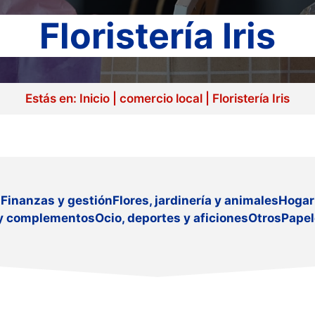
Floristería Iris
Estás en:
Inicio
|
comercio local
|
Floristería Iris
d
Finanzas y gestión
Flores, jardinería y animales
Hogar
y complementos
Ocio, deportes y aficiones
Otros
Papel