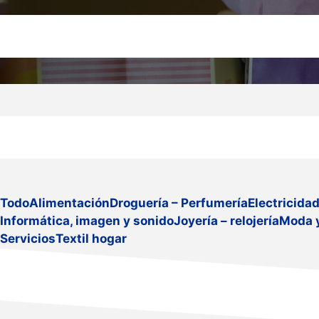
Todo
Alimentación
Droguería – Perfumería
Electricida
Informática, imagen y sonido
Joyería – relojería
Moda 
Servicios
Textil hogar