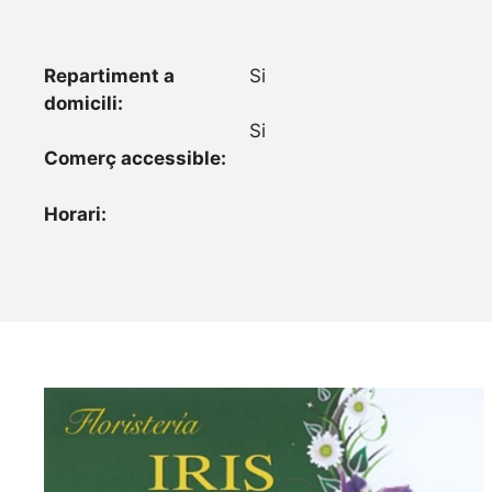
Repartiment a
Si
domicili:
Si
Comerç accessible:
Horari: