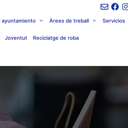
l ayuntamiento
Àrees de treball
Servicios
Joventut
Reciclatge de roba