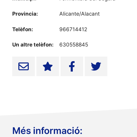
Provincia:
Alicante/Alacant
Telèfon:
966714412
Un altre telèfon:
630558845
Més informació: