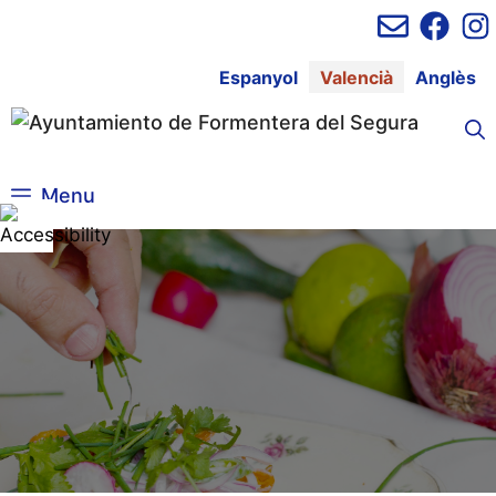
Vés
al
contingut
Espanyol
Valencià
Anglès
Menu