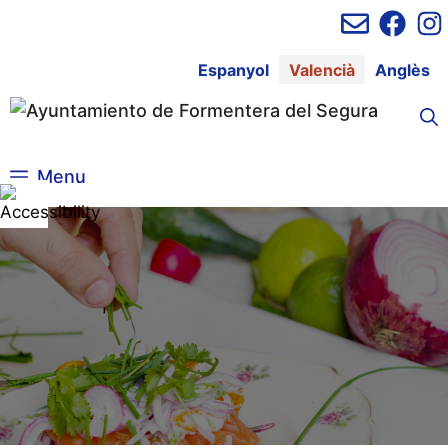
Vés
al
contingut
Espanyol
Valencià
Anglès
Menu