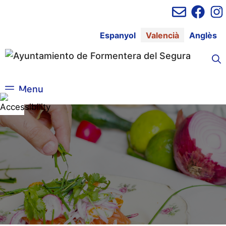
Vés
al
contingut
Espanyol
Valencià
Anglès
Menu