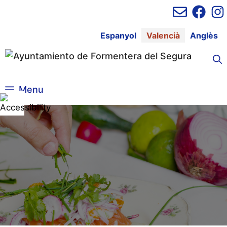
Vés
al
contingut
Espanyol
Valencià
Anglès
Menu